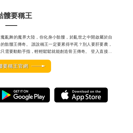
骷髏要稱王
諸魔亂舞的魔界大陸，你化身小骷髏，於亂世之中開啟屬於自
骷髏王傳奇。 誰說稱王一定要累得半死？別人要肝要農，
只需要動動手指，輕輕鬆鬆就能創造骨王傳奇。 登入直接送
10,000 抽，骨碌骨碌隨便抽，每個骨頭都是最強「骨力軍團」
髏要稱王官網