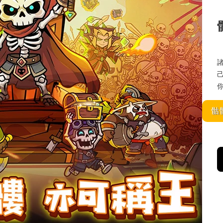
己的
你
骷